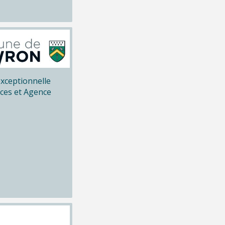
xceptionnelle
ices et Agence