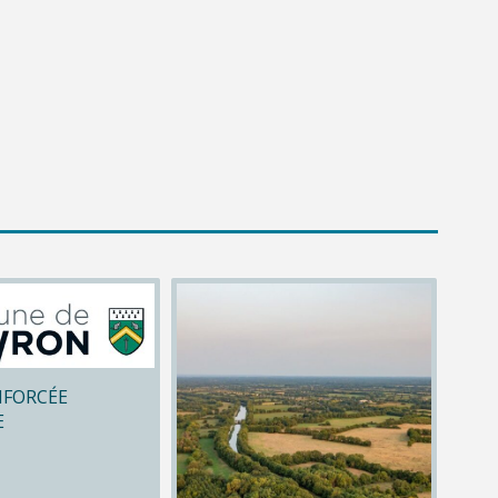
NFORCÉE
E