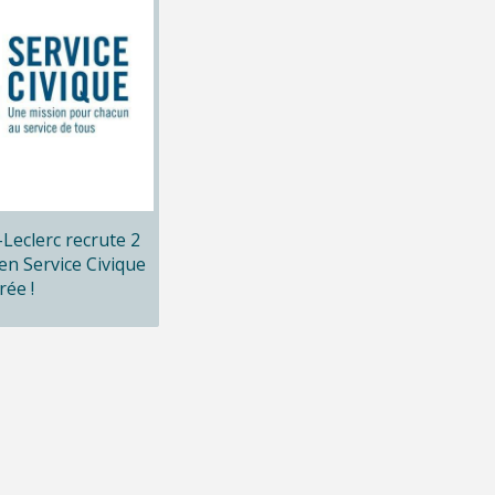
x-Leclerc recrute 2
en Service Civique
rée !