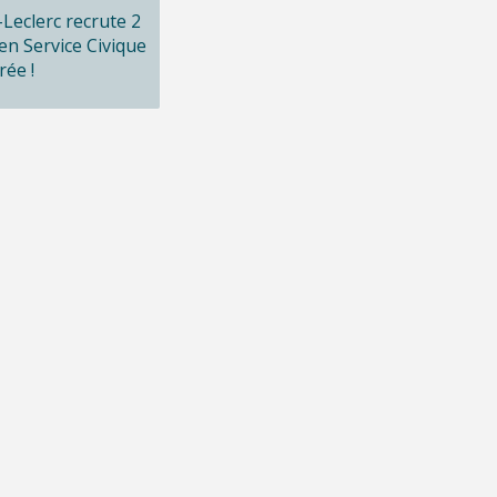
x-Leclerc recrute 2
en Service Civique
rée !