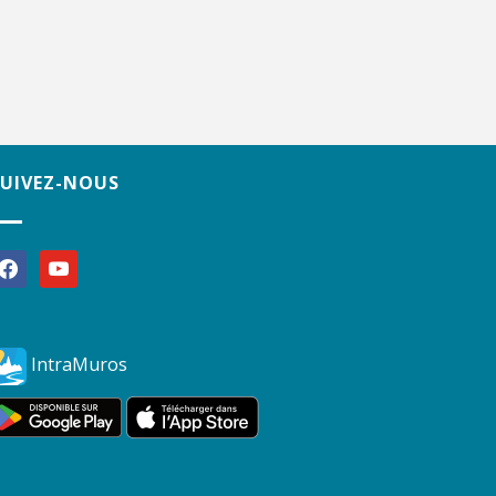
SUIVEZ-NOUS
acebook
youtube
IntraMuros