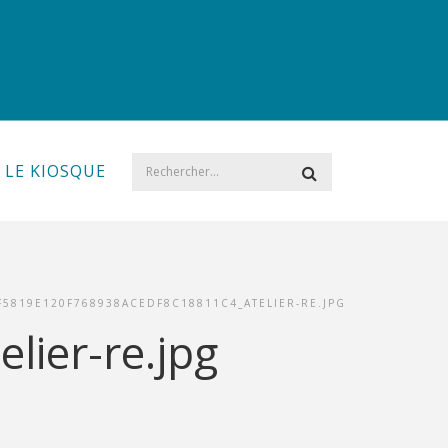
LE KIOSQUE
F5819E120F768938ACEDF8C18811C4_ATELIER-RE.JPG
ier-re.jpg