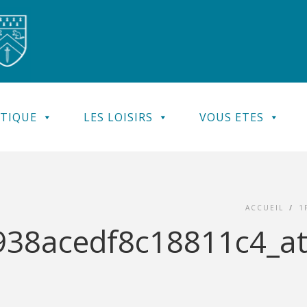
ATIQUE
LES LOISIRS
VOUS ETES
ACCUEIL
/
1
38acedf8c18811c4_atel