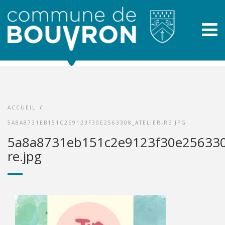
ACCUEIL
/
5A8A8731EB151C2E9123F30E2563308_ATELIER-RE.JPG
5a8a8731eb151c2e9123f30e2563308
re.jpg