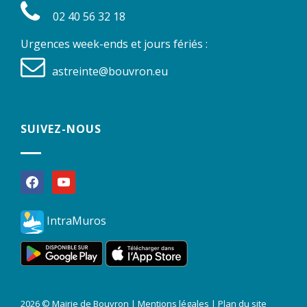
02 40 56 32 18
Urgences week-ends et jours fériés :
astreinte@bouvron.eu
SUIVEZ-NOUS
facebook
youtube
IntraMuros
2026 © Mairie de Bouvron |
Mentions légales
|
Plan du site