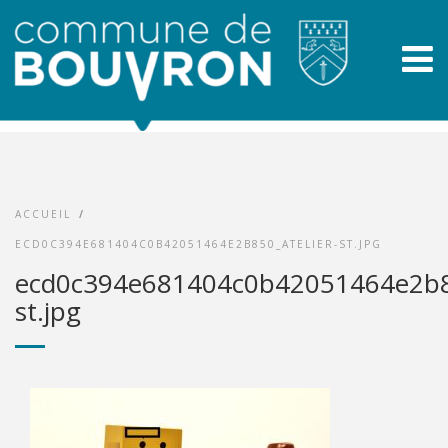
ACCUEIL
/
ECD0C394E681404C0B42051464E2B850_ATELIER-ST.JPG
ecd0c394e681404c0b42051464e2b85
st.jpg