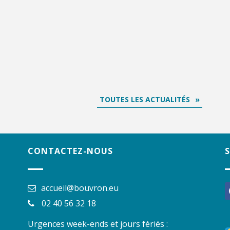
TOUTES LES ACTUALITÉS
CONTACTEZ-NOUS
accueil@bouvron.eu
f
02 40 56 32 18
Urgences week-ends et jours fériés :