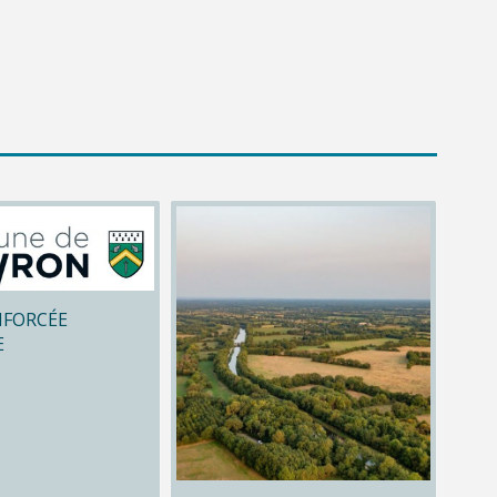
NFORCÉE
E