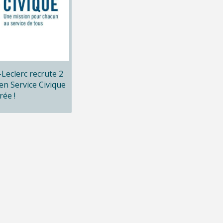
x-Leclerc recrute 2
en Service Civique
rée !