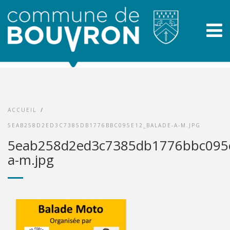
ACCUEIL
/
5EAB258D2ED3C7385DB1776BBC095E12_BALADE-A-M.JPG
5eab258d2ed3c7385db1776bbc095e
a-m.jpg