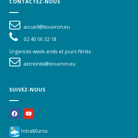
CONTACTEZ-NOUS
accueil@bouvron.eu
02 40 56 32 18
Urgences week-ends et jours fériés :
astreinte@bouvron.eu
SUIVEZ-NOUS
facebook
youtube
IntraMuros