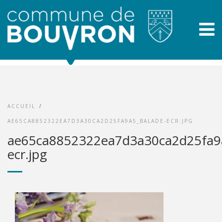
ACCUEIL
/
AE65CA8852322EA7D3A30CA2D25FA9A5_BALADE-ECR.JPG
ae65ca8852322ea7d3a30ca2d25fa9a
ecr.jpg