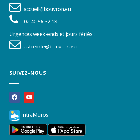
accueil@bouvron.eu
02 40 56 32 18
Urgences week-ends et jours fériés :
astreinte@bouvron.eu
SUIVEZ-NOUS
facebook
youtube
IntraMuros