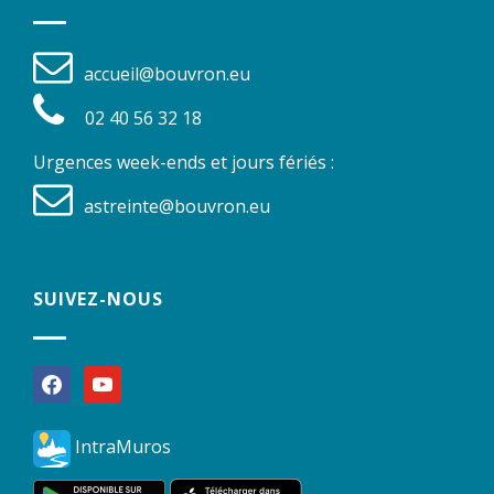
accueil@bouvron.eu
02 40 56 32 18
Urgences week-ends et jours fériés :
astreinte@bouvron.eu
SUIVEZ-NOUS
facebook
youtube
IntraMuros