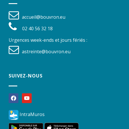
accueil@bouvron.eu
02 40 56 32 18
Urgences week-ends et jours fériés :
astreinte@bouvron.eu
SUIVEZ-NOUS
facebook
youtube
IntraMuros