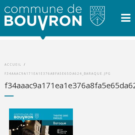
ACCUEIL
/
F34AAAC9A171EA1E376A8FA5E65DA624_BARAQUE.JPG
f34aaac9a171ea1e376a8fa5e65da62