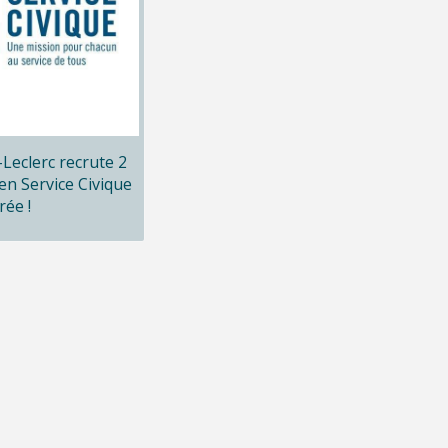
x-Leclerc recrute 2
en Service Civique
rée !