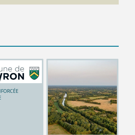
NFORCÉE
E