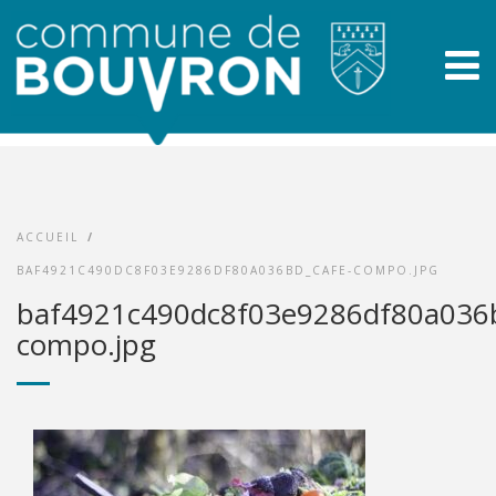
ACCUEIL
/
BAF4921C490DC8F03E9286DF80A036BD_CAFE-COMPO.JPG
baf4921c490dc8f03e9286df80a036b
compo.jpg