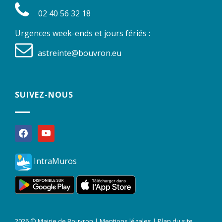
02 40 56 32 18
Urgences week-ends et jours fériés :
astreinte@bouvron.eu
SUIVEZ-NOUS
facebook
youtube
IntraMuros
2026 © Mairie de Bouvron |
Mentions légales
|
Plan du site