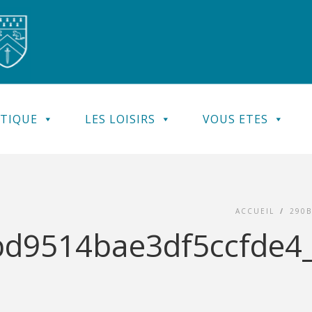
ATIQUE
LES LOISIRS
VOUS ETES
ACCUEIL
/
290
9514bae3df5ccfde4_c