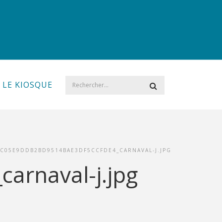
LE KIOSQUE
BC05E9DDB2BD9514BAE3DF5CCFDE4_CARNAVAL-J.JPG
arnaval-j.jpg