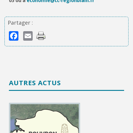
05 ou à
economie@cc-regionblain.fr
Partager :
Facebook
Email
AUTRES ACTUS