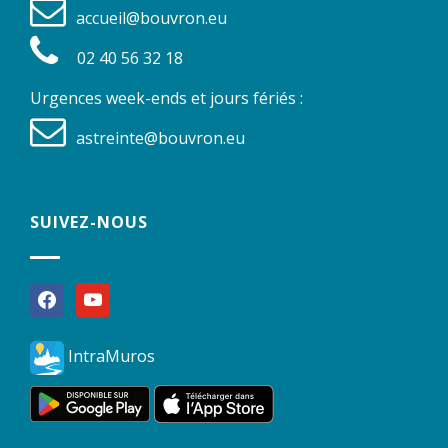
accueil@bouvron.eu
02 40 56 32 18
Urgences week-ends et jours fériés :
astreinte@bouvron.eu
SUIVEZ-NOUS
facebook
youtube
IntraMuros