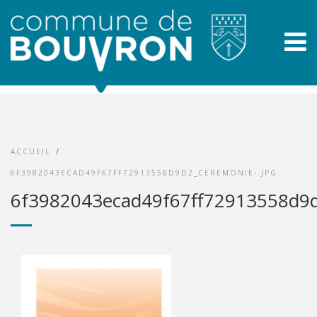
ACCUEIL
/
6F3982043ECAD49F67FF72913558D9D2_CEREMONIE-.JPG
6f3982043ecad49f67ff72913558d9d