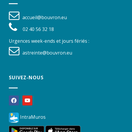
accueil@bouvron.eu
02 40 56 32 18
Urgences week-ends et jours fériés :
astreinte@bouvron.eu
SUIVEZ-NOUS
facebook
youtube
IntraMuros