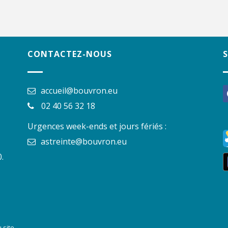
CONTACTEZ-NOUS
accueil@bouvron.eu
f
02 40 56 32 18
Urgences week-ends et jours fériés :
astreinte@bouvron.eu
.
 site