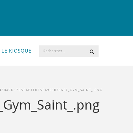
LE KIOSQUE
43BA9D17E5E4BAE015E49F8B396F7_GYM_SAINT_.PNG
Gym_Saint_.png