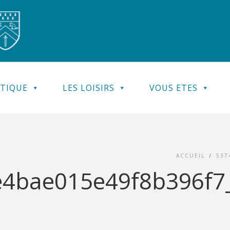
ATIQUE
LES LOISIRS
VOUS ETES
ACCUEIL
/
537
4bae015e49f8b396f7_