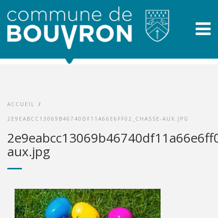
ACCUEIL
/
2E9EABCC13069B46740DF11A66E6FF02_CHASSE-AUX.JPG
2e9eabcc13069b46740df11a66e6ff0
aux.jpg