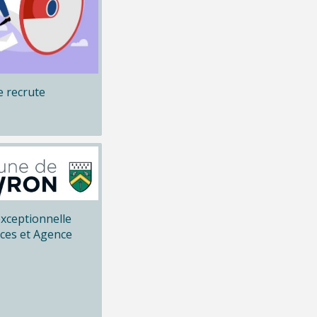
 recrute
xceptionnelle
ices et Agence