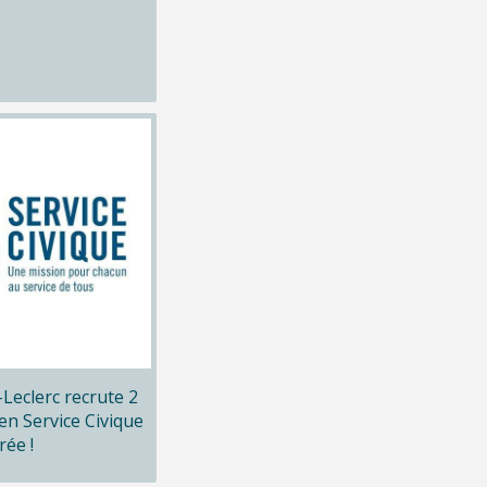
x-Leclerc recrute 2
en Service Civique
rée !