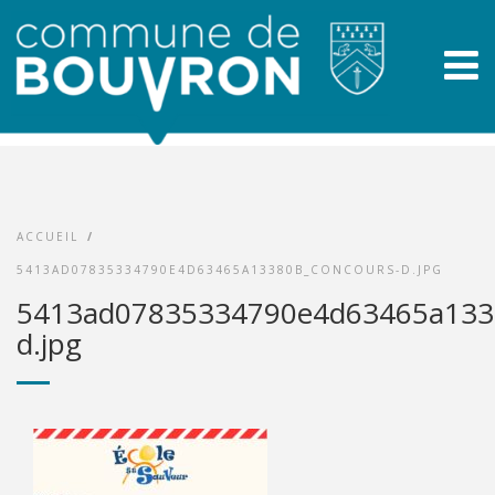
ACCUEIL
/
5413AD07835334790E4D63465A13380B_CONCOURS-D.JPG
5413ad07835334790e4d63465a1338
d.jpg