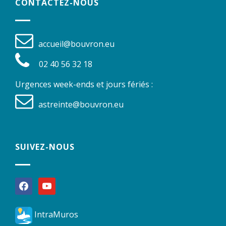
CONTACTEZ-NOUS
accueil@bouvron.eu
02 40 56 32 18
Urgences week-ends et jours fériés :
astreinte@bouvron.eu
SUIVEZ-NOUS
facebook
youtube
IntraMuros