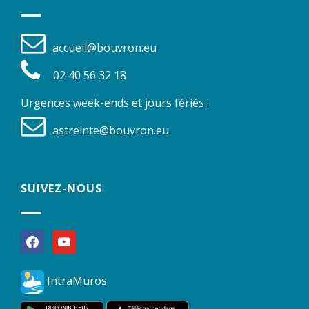
accueil@bouvron.eu
02 40 56 32 18
Urgences week-ends et jours fériés :
astreinte@bouvron.eu
SUIVEZ-NOUS
facebook
youtube
IntraMuros