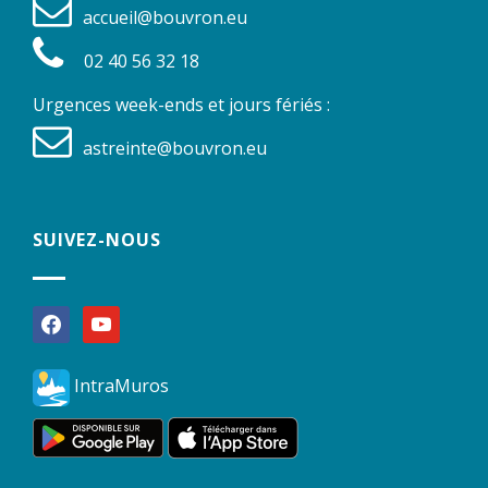
accueil@bouvron.eu
02 40 56 32 18
Urgences week-ends et jours fériés :
astreinte@bouvron.eu
SUIVEZ-NOUS
facebook
youtube
IntraMuros