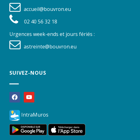
accueil@bouvron.eu
02 40 56 32 18
Urgences week-ends et jours fériés :
astreinte@bouvron.eu
SUIVEZ-NOUS
facebook
youtube
IntraMuros