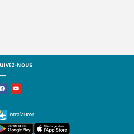
SUIVEZ-NOUS
acebook
youtube
IntraMuros