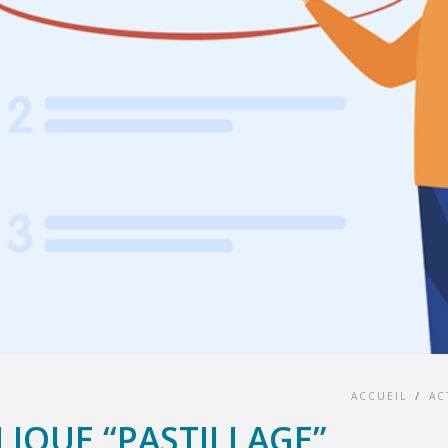
ACCUEIL
/
AC
IQUE “PASTILLAGE”