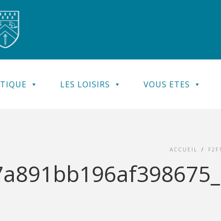
ATIQUE
LES LOISIRS
VOUS ETES
ACCUEIL
/
F2F
a891bb196af398675_C