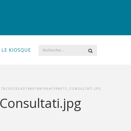
LE KIOSQUE
178C0925E4D7A891BB196AF398675_CONSULTATI.JPG
onsultati.jpg