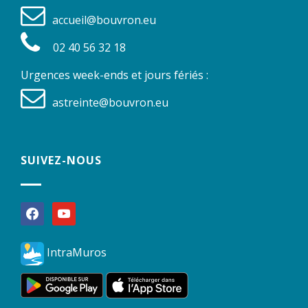
accueil@bouvron.eu
02 40 56 32 18
Urgences week-ends et jours fériés :
astreinte@bouvron.eu
SUIVEZ-NOUS
facebook
youtube
IntraMuros