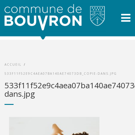
ACCUEIL
/
533F11F52E9C4AEA07BA140AE74073DB_COPIE-DANS.JPG
533f11f52e9c4aea07ba140ae74073d
dans.jpg