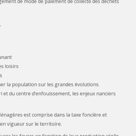
ngement de mode de paiement de collecte des déchets
S
Dunant
s loisirs
s
r la population sur les grandes évolutions
ri et du centre d’enfouissement, les enjeux nanciers
nagères est comprise dans la taxe foncière et
en vigueur sur le territoire.
turer les foyers en fonction de leur production réelle