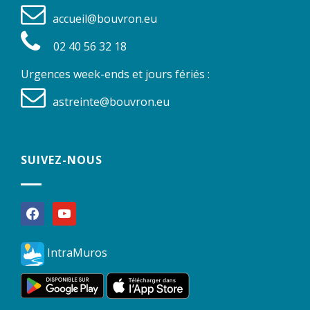
accueil@bouvron.eu
02 40 56 32 18
Urgences week-ends et jours fériés :
astreinte@bouvron.eu
SUIVEZ-NOUS
facebook
youtube
IntraMuros