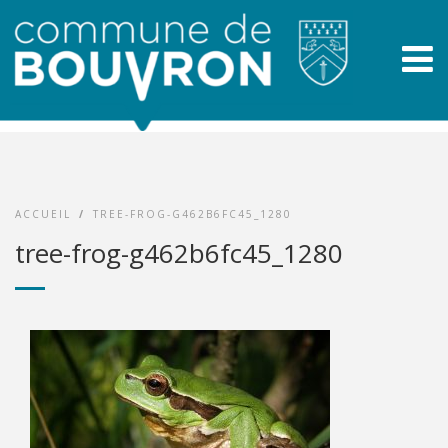
ACCUEIL
/
TREE-FROG-G462B6FC45_1280
tree-frog-g462b6fc45_1280