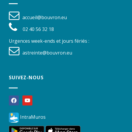
accueil@bouvron.eu
02 40 56 32 18
Urgences week-ends et jours fériés :
astreinte@bouvron.eu
SUIVEZ-NOUS
facebook
youtube
IntraMuros