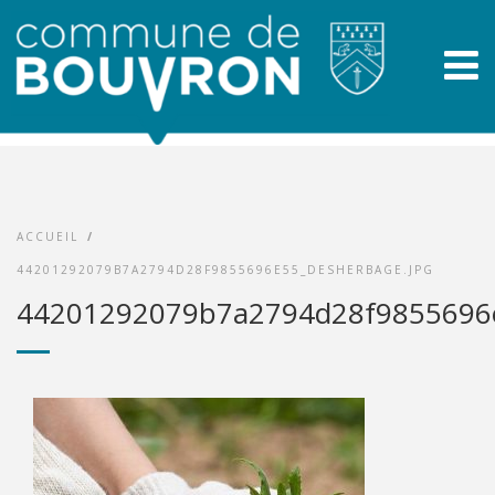
ACCUEIL
/
44201292079B7A2794D28F9855696E55_DESHERBAGE.JPG
44201292079b7a2794d28f9855696