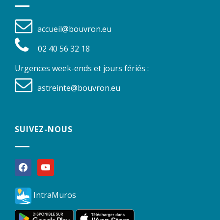
accueil@bouvron.eu
02 40 56 32 18
Urgences week-ends et jours fériés :
astreinte@bouvron.eu
SUIVEZ-NOUS
facebook
youtube
IntraMuros