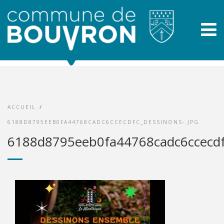
ACCUEIL
/
6188D8795EEB0FA44768CADC6CCECDFC_DESSINONS-.JPG
6188d8795eeb0fa44768cadc6ccecdfc