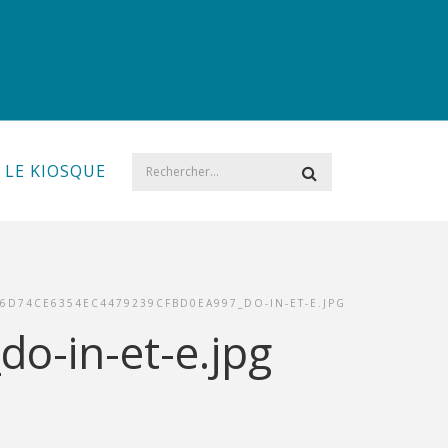
LE KIOSQUE
6D74CE6354EC4479239CFBD0EA997_DO-IN-ET-E.JPG
-in-et-e.jpg