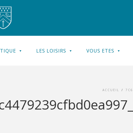
ATIQUE
LES LOISIRS
VOUS ETES
ACCUEIL
/
7C6
4479239cfbd0ea997_do