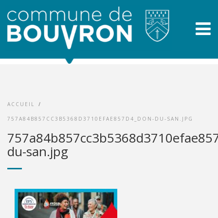
ACCUEIL
/
757A84B857CC3B5368D3710EFAE857D4_DON-DU-SAN.JPG
757a84b857cc3b5368d3710efae857
du-san.jpg