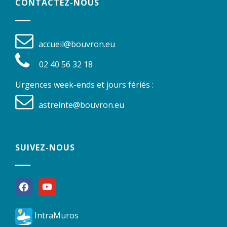
CONTACTEZ-NOUS
accueil@bouvron.eu
02 40 56 32 18
Urgences week-ends et jours fériés :
astreinte@bouvron.eu
SUIVEZ-NOUS
facebook
youtube
IntraMuros