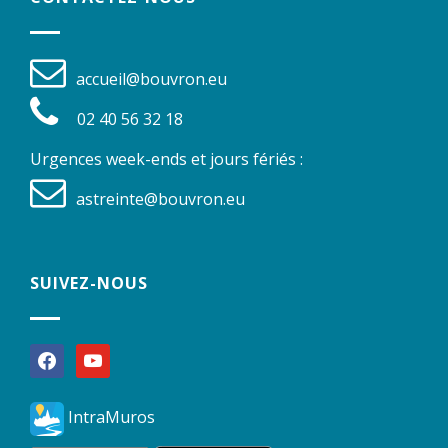
accueil@bouvron.eu
02 40 56 32 18
Urgences week-ends et jours fériés :
astreinte@bouvron.eu
SUIVEZ-NOUS
facebook
youtube
IntraMuros