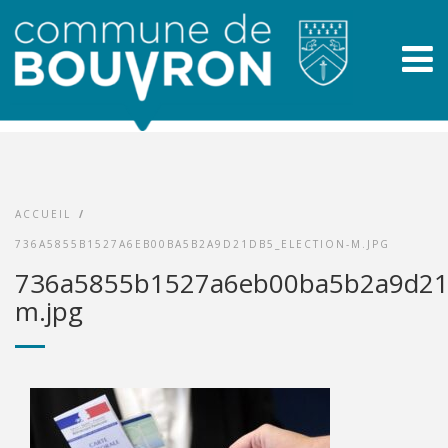
ACCUEIL
/
736A5855B1527A6EB00BA5B2A9D21DB5_ELECTION-M.JPG
736a5855b1527a6eb00ba5b2a9d21d
m.jpg