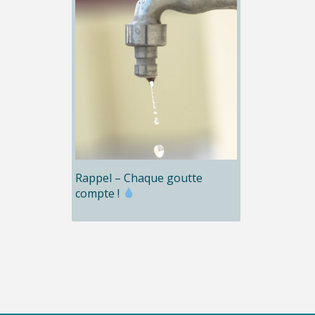
Rappel – Chaque goutte
compte !