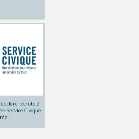
x-Leclerc recrute 2
en Service Civique
rée !