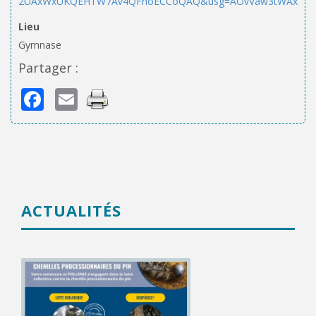
2UAxWxUKQEHTW7Av4QFnoECCoQAQ&usg=AOvVaw3tWAx2GM
Lieu
Gymnase
Partager :
Facebook
Email
ACTUALITÉS