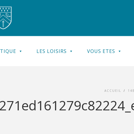
ATIQUE
LES LOISIRS
VOUS ETES
ACCUEIL
/
14
271ed161279c82224_e