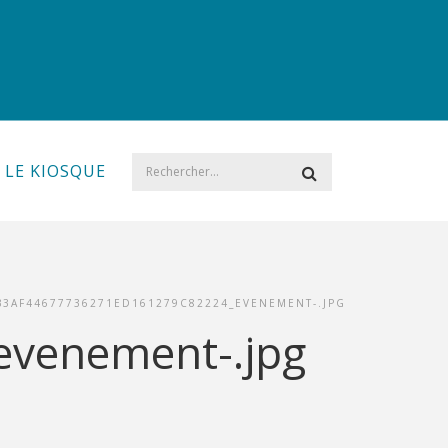
LE KIOSQUE
B3AF44677736271ED161279C82224_EVENEMENT-.JPG
venement-.jpg