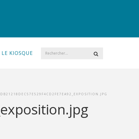
LE KIOSQUE
DB21218DEC57E529F4CD2FE7EA92_EXPOSITION.JPG
xposition.jpg