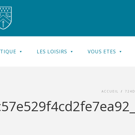
ATIQUE
LES LOISIRS
VOUS ETES
ACCUEIL
/
724D
7e529f4cd2fe7ea92_e