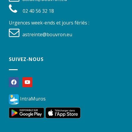
02 40 56 32 18
Urgences week-ends et jours fériés :
astreinte@bouvron.eu
SUIVEZ-NOUS
facebook
youtube
IntraMuros