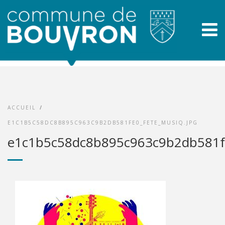
ACCUEIL
/
E1C1B5C58DC8B895C963C9B2DB581FE0_FETE_MUSIQ.JPG
e1c1b5c58dc8b895c963c9b2db581fe