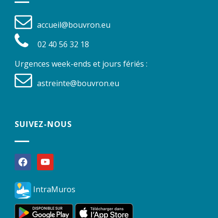
accueil@bouvron.eu
02 40 56 32 18
Urgences week-ends et jours fériés :
astreinte@bouvron.eu
SUIVEZ-NOUS
facebook
youtube
IntraMuros