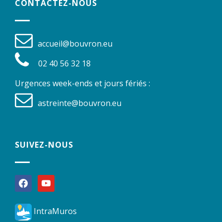
CONTACTEZ-NOUS
accueil@bouvron.eu
02 40 56 32 18
Urgences week-ends et jours fériés :
astreinte@bouvron.eu
SUIVEZ-NOUS
facebook
youtube
IntraMuros