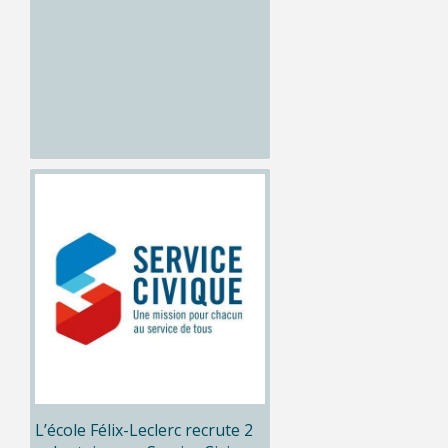
L’école Félix-Leclerc recrute 2