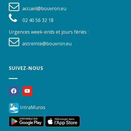
accueil@bouvron.eu
02 40 56 32 18
Urgences week-ends et jours fériés :
astreinte@bouvron.eu
SUIVEZ-NOUS
facebook
youtube
IntraMuros