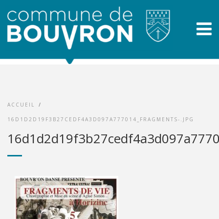
ACCUEIL
/
16D1D2D19F3B27CEDF4A3D097A777014_FRAGMENTS-.JPG
16d1d2d19f3b27cedf4a3d097a77701