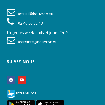
accueil@bouvron.eu
02 40 56 32 18
Urgences week-ends et jours fériés :
astreinte@bouvron.eu
SUIVEZ-NOUS
facebook
youtube
IntraMuros