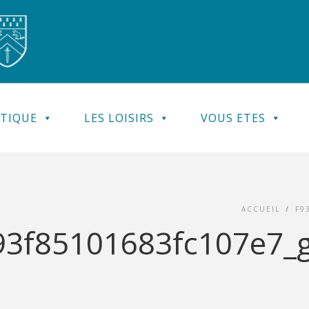
ATIQUE
LES LOISIRS
VOUS ETES
ACCUEIL
/
F9
3f85101683fc107e7_ga