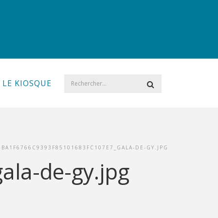
LE KIOSQUE
3BA1F6766C9393F85101683FC107E7_GALA-DE-GY.JPG
la-de-gy.jpg