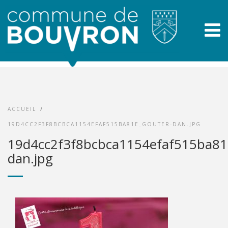
ACCUEIL
/
19D4CC2F3F8BCBCA1154EFAF515BA81E_GOUTER-DAN.JPG
19d4cc2f3f8bcbca1154efaf515ba81
dan.jpg