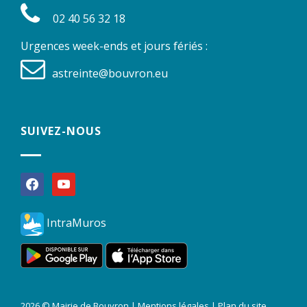
02 40 56 32 18
Urgences week-ends et jours fériés :
astreinte@bouvron.eu
SUIVEZ-NOUS
facebook
youtube
IntraMuros
2026 © Mairie de Bouvron |
Mentions légales
|
Plan du site