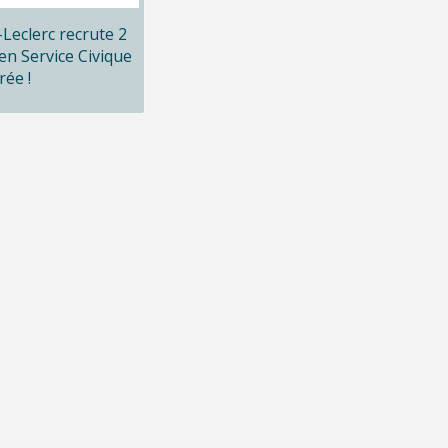
x-Leclerc recrute 2
en Service Civique
rée !