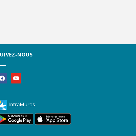
SUIVEZ-NOUS
acebook
youtube
IntraMuros