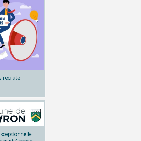
 recrute
xceptionnelle
ices et Agence