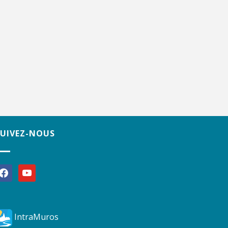
SUIVEZ-NOUS
acebook
youtube
IntraMuros